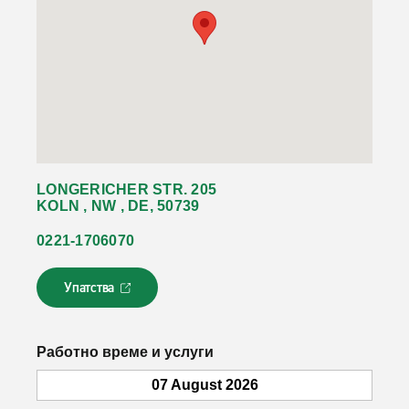
LONGERICHER STR. 205
KOLN , NW , DE, 50739
0221-1706070
Упатства
Л
и
н
к
Работно време и услуги
о
т
07 August 2026
с