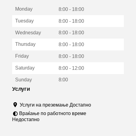
е
Monday
о
8:00 - 18:00
т
Tuesday
8:00 - 18:00
в
о
Wednesday
8:00 - 18:00
р
а
Thursday
8:00 - 18:00
в
о
Friday
8:00 - 18:00
н
о
Saturday
8:00 - 12:00
в
о
Sunday
8:00
п
р
Услуги
о
з
Услуги на преземање Достапно
о
р
Враќање по работното време
ч
Недостапно
е