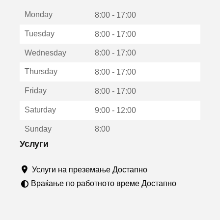
е
Monday
о
8:00 - 17:00
т
Tuesday
8:00 - 17:00
в
о
Wednesday
8:00 - 17:00
р
а
Thursday
8:00 - 17:00
в
о
Friday
8:00 - 17:00
н
о
Saturday
9:00 - 12:00
в
о
Sunday
8:00
п
р
Услуги
о
з
Услуги на преземање Достапно
о
р
Враќање по работното време Достапно
ч
е