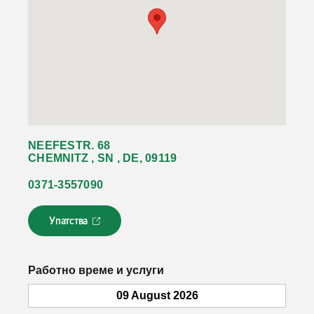
NEEFESTR. 68
CHEMNITZ , SN , DE, 09119
0371-3557090
Упатства
Л
и
н
к
Работно време и услуги
о
т
09 August 2026
с