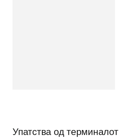
Упатства од терминалот