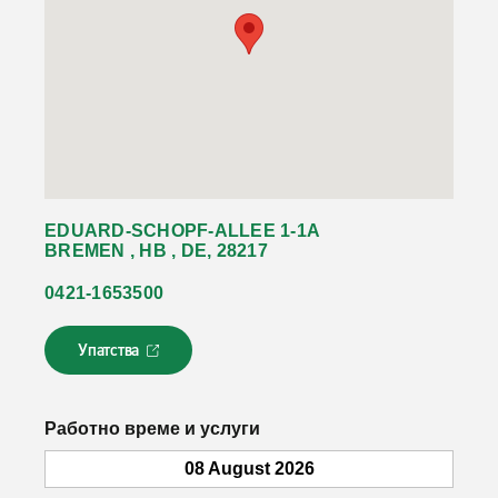
EDUARD-SCHOPF-ALLEE 1-1A
BREMEN , HB , DE, 28217
0421-1653500
Упатства
Л
и
н
к
Работно време и услуги
о
т
08 August 2026
с