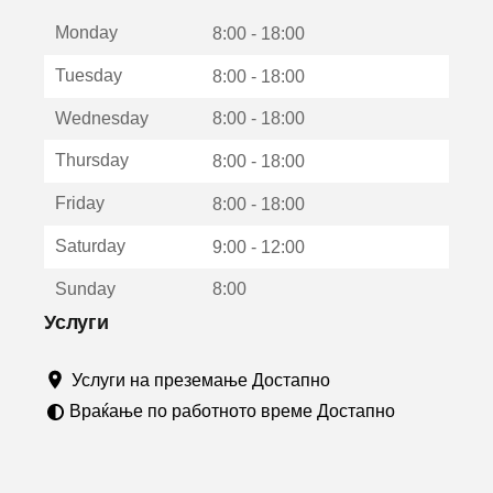
е
Monday
о
8:00 - 18:00
т
Tuesday
8:00 - 18:00
в
о
Wednesday
8:00 - 18:00
р
а
Thursday
8:00 - 18:00
в
о
Friday
8:00 - 18:00
н
о
Saturday
9:00 - 12:00
в
о
Sunday
8:00
п
р
Услуги
о
з
Услуги на преземање Достапно
о
р
Враќање по работното време Достапно
ч
е