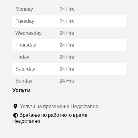
е
Monday
о
24 Hrs
т
Tuesday
24 Hrs
в
о
Wednesday
24 Hrs
р
а
Thursday
24 Hrs
в
о
Friday
24 Hrs
н
о
Saturday
24 Hrs
в
о
Sunday
24 Hrs
п
р
Услуги
о
з
Услуги на преземање Недостапно
о
р
Враќање по работното време
ч
Недостапно
е