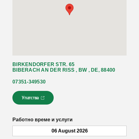
BIRKENDORFER STR. 65
BIBERACH AN DER RISS , BW , DE, 88400
07351-349530
Упатства
Л
и
н
к
Работно време и услуги
о
т
06 August 2026
с