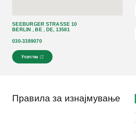
SEEBURGER STRASSE 10
BERLIN , BE , DE, 13581
030-3389070
Упатства
Л
и
н
к
о
т
с
Правила за изнајмување
е
о
т
в
о
р