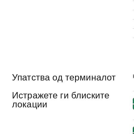
Упатства од терминалот
Истражете ги блиските
локации