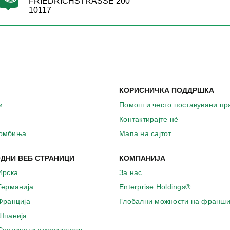
FRIEDRICHSTRASSE 200
10117
КОРИСНИЧКА ПОДДРШКА
и
Помош и често поставувани п
Контактирајте нѐ
комбиња
Мапа на сајтот
ДНИ ВЕБ СТРАНИЦИ
КОМПАНИЈА
Ирска
За нас
 Германија
Enterprise Holdings®
 Франција
Глобални можности на франши
 Шпанија