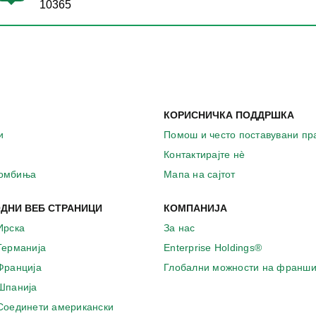
10365
КОРИСНИЧКА ПОДДРШКА
и
Помош и често поставувани п
Контактирајте нѐ
комбиња
Мапа на сајтот
ДНИ ВЕБ СТРАНИЦИ
КОМПАНИЈА
Ирска
За нас
 Германија
Enterprise Holdings®
 Франција
Глобални можности на франши
 Шпанија
 Соединети американски