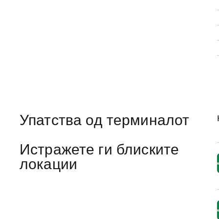
Упатства од терминалот
Истражете ги блиските
локации