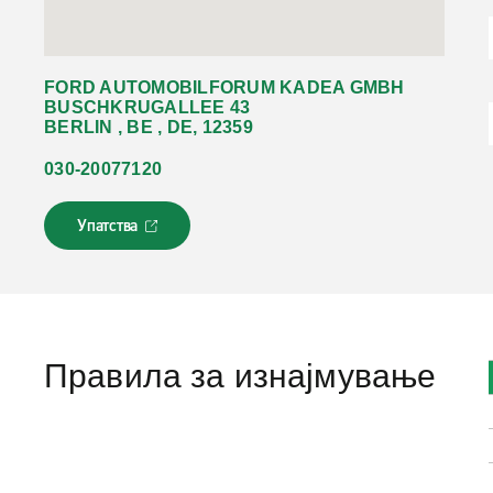
FORD AUTOMOBILFORUM KADEA GMBH
BUSCHKRUGALLEE 43
BERLIN , BE , DE, 12359
030-20077120
Упатства
Л
и
н
к
о
т
с
Правила за изнајмување
е
о
т
в
о