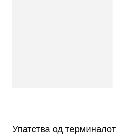
Упатства од терминалот