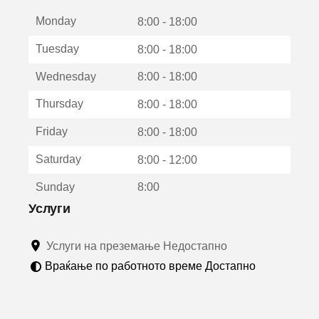
е
Monday
о
8:00 - 18:00
т
Tuesday
8:00 - 18:00
в
о
Wednesday
8:00 - 18:00
р
а
Thursday
8:00 - 18:00
в
о
Friday
8:00 - 18:00
н
о
Saturday
8:00 - 12:00
в
о
Sunday
8:00
п
р
Услуги
о
з
Услуги на преземање Недостапно
о
р
Враќање по работното време Достапно
ч
е