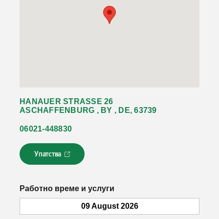
HANAUER STRASSE 26
ASCHAFFENBURG , BY , DE, 63739
06021-448830
Упатства
Л
и
н
к
Работно време и услуги
о
т
09 August 2026
с