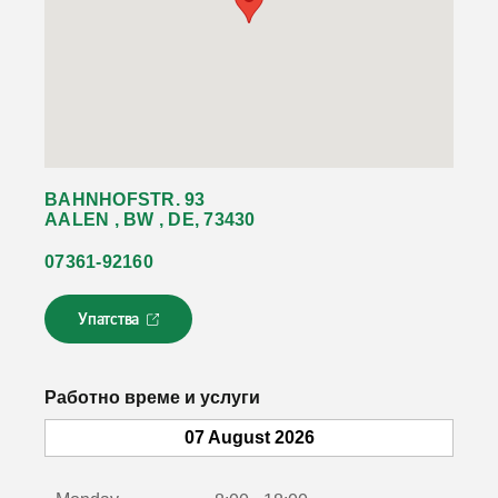
BAHNHOFSTR. 93
AALEN , BW , DE, 73430
07361-92160
Упатства
Л
и
н
к
Работно време и услуги
о
т
07 August 2026
с
е