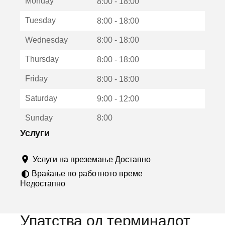
Monday
о
8:00 - 18:00
т
Tuesday
8:00 - 18:00
в
о
Wednesday
8:00 - 18:00
р
а
Thursday
8:00 - 18:00
в
о
Friday
8:00 - 18:00
н
о
Saturday
9:00 - 12:00
в
о
Sunday
8:00
п
р
Услуги
о
з
Услуги на преземање Достапно
о
р
Враќање по работното време
ч
Недостапно
е
Упатства од терминалот