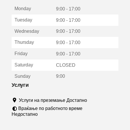
е
Monday
о
9:00 - 17:00
т
Tuesday
9:00 - 17:00
в
о
Wednesday
9:00 - 17:00
р
а
Thursday
9:00 - 17:00
в
о
Friday
9:00 - 17:00
н
о
Saturday
CLOSED
в
о
Sunday
9:00
п
р
Услуги
о
з
Услуги на преземање Достапно
о
р
Враќање по работното време
ч
Недостапно
е