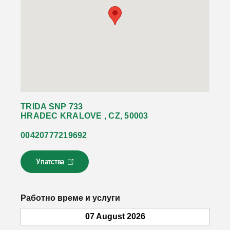
TRIDA SNP 733
HRADEC KRALOVE , CZ, 50003
00420777219692
Упатства
Л
и
н
к
Работно време и услуги
о
т
07 August 2026
с