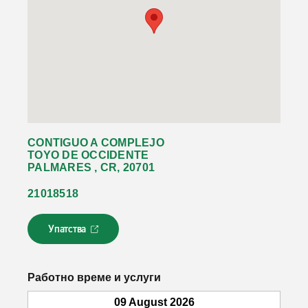
CONTIGUO A COMPLEJO
TOYO DE OCCIDENTE
PALMARES , CR, 20701
21018518
Упатства
Л
и
н
к
Работно време и услуги
о
т
09 August 2026