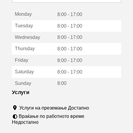
с
е
Monday
о
8:00 - 17:00
т
Tuesday
8:00 - 17:00
в
о
Wednesday
8:00 - 17:00
р
а
Thursday
8:00 - 17:00
в
о
Friday
8:00 - 17:00
н
о
Saturday
8:00 - 17:00
в
о
Sunday
8:00
п
р
Услуги
о
з
Услуги на преземање Достапно
о
р
Враќање по работното време
ч
Недостапно
е