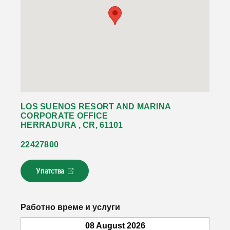
LOS SUENOS RESORT AND MARINA
CORPORATE OFFICE
HERRADURA , CR, 61101
22427800
Упатства
Л
и
н
к
Работно време и услуги
о
т
08 August 2026