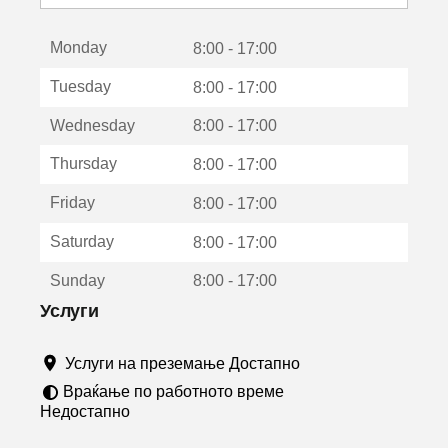
с
е
Monday
о
8:00 - 17:00
т
Tuesday
8:00 - 17:00
в
о
Wednesday
8:00 - 17:00
р
а
Thursday
8:00 - 17:00
в
о
Friday
8:00 - 17:00
н
о
Saturday
8:00 - 17:00
в
о
Sunday
8:00 - 17:00
п
р
Услуги
о
з
Услуги на преземање Достапно
о
р
Враќање по работното време
ч
Недостапно
е