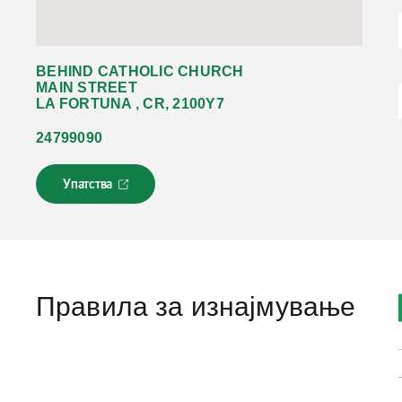
BEHIND CATHOLIC CHURCH
MAIN STREET
LA FORTUNA , CR, 2100Y7
24799090
Упатства
Л
и
н
к
о
т
с
Правила за изнајмување
е
о
т
в
о