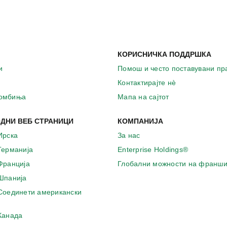
КОРИСНИЧКА ПОДДРШКА
и
Помош и често поставувани п
Контактирајте нѐ
комбиња
Мапа на сајтот
ДНИ ВЕБ СТРАНИЦИ
КОМПАНИЈА
Ирска
За нас
 Германија
Enterprise Holdings®
 Франција
Глобални можности на франши
 Шпанија
 Соединети американски
 Канада