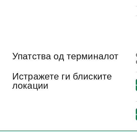
Упатства од терминалот
Истражете ги блиските
локации