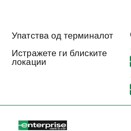
Упатства од терминалот
Истражете ги блиските
локации