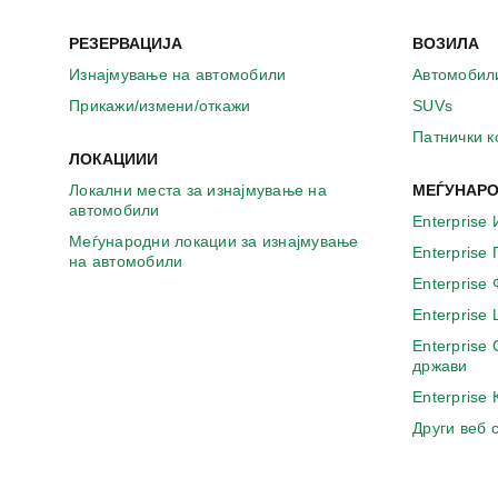
РЕЗЕРВАЦИЈА
ВОЗИЛА
Изнајмување на автомобили
Автомобил
Прикажи/измени/откажи
SUVs
Патнички 
ЛОКАЦИИИ
Локални места за изнајмување на
МЕЃУНАРО
автомобили
Enterprise 
Меѓународни локации за изнајмување
Enterprise
на автомобили
Enterprise
Enterprise
Enterprise
држави
Enterprise
Други веб 