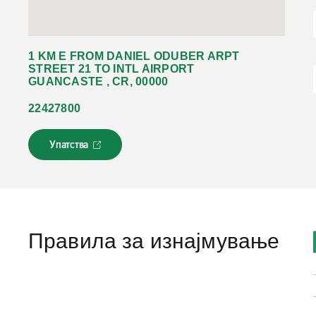
1 KM E FROM DANIEL ODUBER ARPT
STREET 21 TO INTL AIRPORT
GUANCASTE , CR, 00000
22427800
Упатства
Л
и
н
к
о
т
с
Правила за изнајмување
е
о
т
в
о