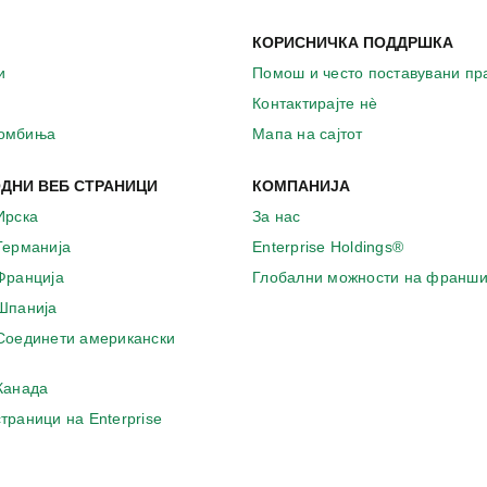
КОРИСНИЧКА ПОДДРШКА
и
Помош и често поставувани п
Контактирајте нѐ
комбиња
Мапа на сајтот
ДНИ ВЕБ СТРАНИЦИ
КОМПАНИЈА
Ирска
За нас
 Германија
Enterprise Holdings®
 Франција
Глобални можности на франши
 Шпанија
 Соединети американски
 Канада
страници на Enterprise