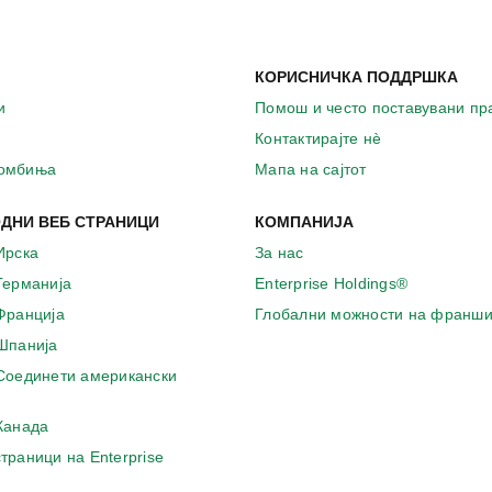
КОРИСНИЧКА ПОДДРШКА
и
Помош и често поставувани п
Контактирајте нѐ
комбиња
Мапа на сајтот
ДНИ ВЕБ СТРАНИЦИ
КОМПАНИЈА
Ирска
За нас
 Германија
Enterprise Holdings®
 Франција
Глобални можности на франши
 Шпанија
 Соединети американски
 Канада
страници на Enterprise