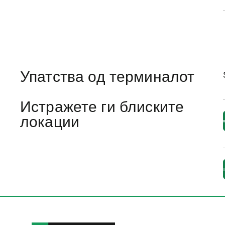
Упатства од терминалот
Истражете ги блиските
локации