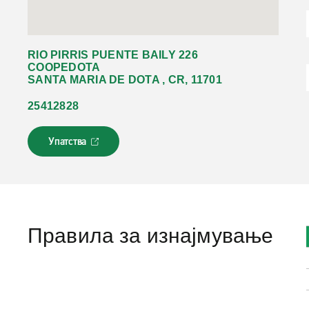
RIO PIRRIS PUENTE BAILY 226
COOPEDOTA
SANTA MARIA DE DOTA , CR, 11701
25412828
Упатства
Л
и
н
к
о
т
с
Правила за изнајмување
е
о
т
в
о