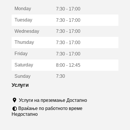
е
Monday
о
7:30 - 17:00
т
Tuesday
7:30 - 17:00
в
о
Wednesday
7:30 - 17:00
р
а
Thursday
7:30 - 17:00
в
о
Friday
7:30 - 17:00
н
о
Saturday
8:00 - 12:45
в
о
Sunday
7:30
п
р
Услуги
о
з
Услуги на преземање Достапно
о
р
Враќање по работното време
ч
Недостапно
е