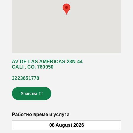
AV DE LAS AMERICAS 23N 44
CALI , CO, 760050
3223651778
Упатства
Л
и
н
к
Работно време и услуги
о
т
08 August 2026
с