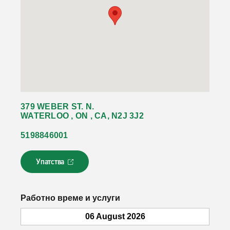
379 WEBER ST. N.
WATERLOO , ON , CA, N2J 3J2
5198846001
Упатства
Л
и
н
к
Работно време и услуги
о
т
06 August 2026
с