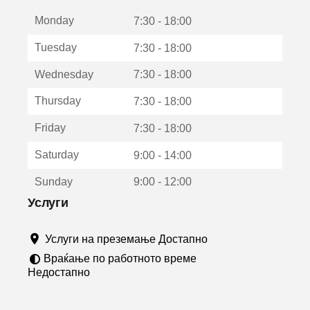
е
Monday
о
7:30 - 18:00
т
Tuesday
7:30 - 18:00
в
о
Wednesday
7:30 - 18:00
р
а
Thursday
7:30 - 18:00
в
о
Friday
7:30 - 18:00
н
о
Saturday
9:00 - 14:00
в
о
Sunday
9:00 - 12:00
п
р
Услуги
о
з
Услуги на преземање Достапно
о
р
Враќање по работното време
ч
Недостапно
е