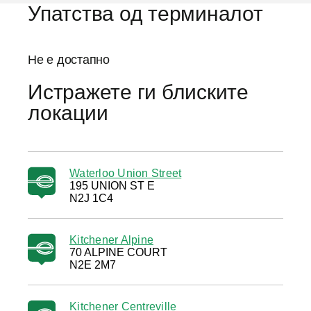
Упатства од терминалот
Не е достапно
Истражете ги блиските
локации
Waterloo Union Street
195 UNION ST E
N2J 1C4
Kitchener Alpine
70 ALPINE COURT
N2E 2M7
Kitchener Centreville