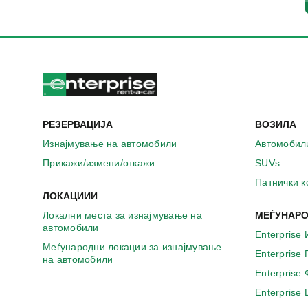
а
в
о
н
о
в
о
п
р
РЕЗЕРВАЦИЈА
ВОЗИЛА
о
з
Изнајмување на автомобили
Автомобил
о
Прикажи/измени/откажи
SUVs
р
ч
Патнички 
е
ЛОКАЦИИИ
Локални места за изнајмување на
МЕЃУНАРО
автомобили
Enterprise 
Меѓународни локации за изнајмување
Enterprise
на автомобили
Enterprise
Enterprise