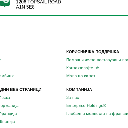
1206 TOPSAIL ROAD
A1N 5E8
КОРИСНИЧКА ПОДДРШКА
и
Помош и често поставувани п
Контактирајте нѐ
комбиња
Мапа на сајтот
ДНИ ВЕБ СТРАНИЦИ
КОМПАНИЈА
Ирска
За нас
 Германија
Enterprise Holdings®
 Франција
Глобални можности на франши
 Шпанија