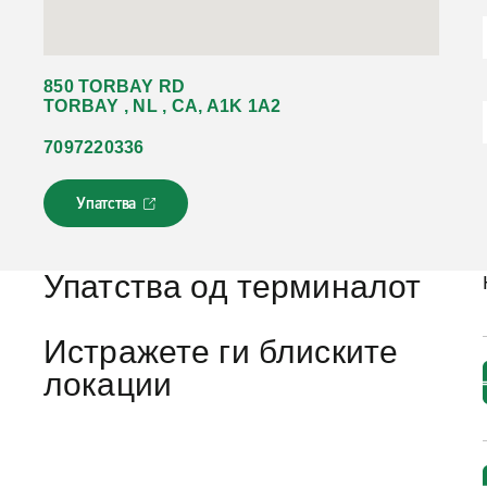
850 TORBAY RD
TORBAY , NL , CA, A1K 1A2
7097220336
Упатства
Л
и
н
к
Упатства од терминалот
о
т
с
Истражете ги блиските
е
локации
о
т
в
о
р