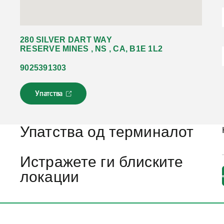
280 SILVER DART WAY
RESERVE MINES , NS , CA, B1E 1L2
9025391303
Упатства
Л
и
н
к
Упатства од терминалот
о
т
с
Истражете ги блиските
е
локации
о
т
в
о
р