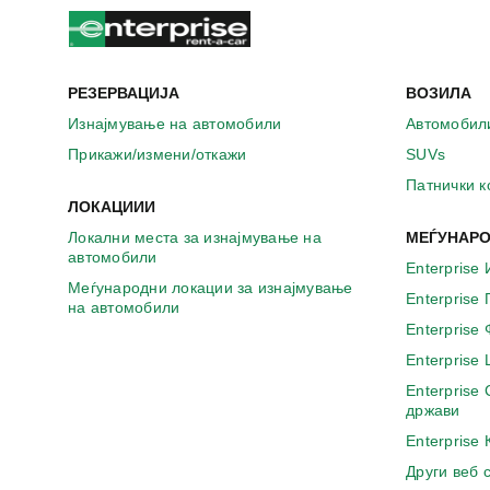
а
в
о
н
о
РЕЗЕРВАЦИЈА
ВОЗИЛА
в
Изнајмување на автомобили
Автомобил
о
Прикажи/измени/откажи
SUVs
п
р
Патнички 
о
ЛОКАЦИИИ
з
Локални места за изнајмување на
МЕЃУНАРО
о
автомобили
р
Enterprise 
ч
Меѓународни локации за изнајмување
Enterprise
на автомобили
е
Enterprise
Enterprise
Enterprise
држави
Enterprise
Други веб 