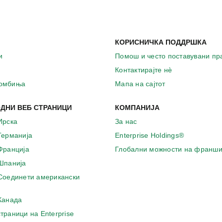
КОРИСНИЧКА ПОДДРШКА
и
Помош и често поставувани п
Контактирајте нѐ
комбиња
Мапа на сајтот
ДНИ ВЕБ СТРАНИЦИ
КОМПАНИЈА
Ирска
За нас
 Германија
Enterprise Holdings®
 Франција
Глобални можности на франши
 Шпанија
 Соединети американски
 Канада
страници на Enterprise