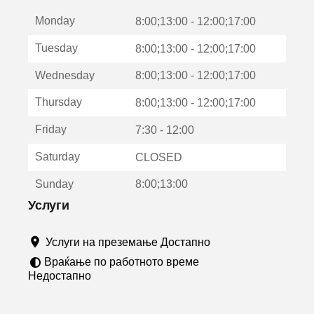
е
Monday
о
8:00;13:00 - 12:00;17:00
т
Tuesday
8:00;13:00 - 12:00;17:00
в
о
Wednesday
8:00;13:00 - 12:00;17:00
р
а
Thursday
8:00;13:00 - 12:00;17:00
в
о
Friday
7:30 - 12:00
н
о
Saturday
CLOSED
в
о
Sunday
8:00;13:00
п
р
Услуги
о
з
Услуги на преземање Достапно
о
р
Враќање по работното време
ч
Недостапно
е