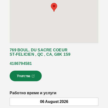
769 BOUL. DU SACRE COEUR
ST-FELICIEN , QC , CA, G8K 1S9
4186794581
Упатства
Л
и
н
к
Работно време и услуги
о
т
06 August 2026
с