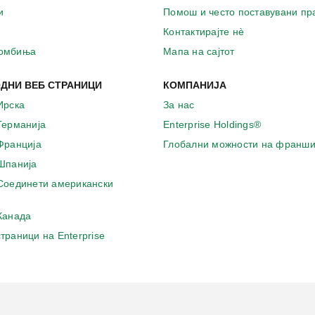
и
Помош и често поставувани п
Контактирајте нѐ
комбиња
Мапа на сајтот
ДНИ ВЕБ СТРАНИЦИ
КОМПАНИЈА
Ирска
За нас
 Германија
Enterprise Holdings®
 Франција
Глобални можности на франши
 Шпанија
 Соединети американски
 Канада
страници на Enterprise