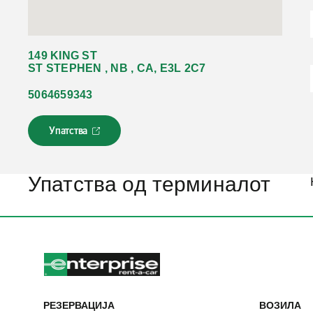
149 KING ST
ST STEPHEN , NB , CA, E3L 2C7
5064659343
Упатства
Л
и
н
к
Упатства од терминалот
о
т
с
е
о
т
в
о
р
РЕЗЕРВАЦИЈА
ВОЗИЛА