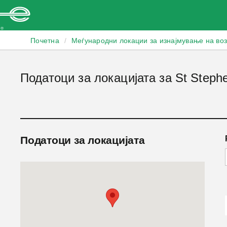
Enterprise
Почетна
/
Меѓународни локации за изнајмување на во
Податоци за локацијата за St Steph
Податоци за локацијата