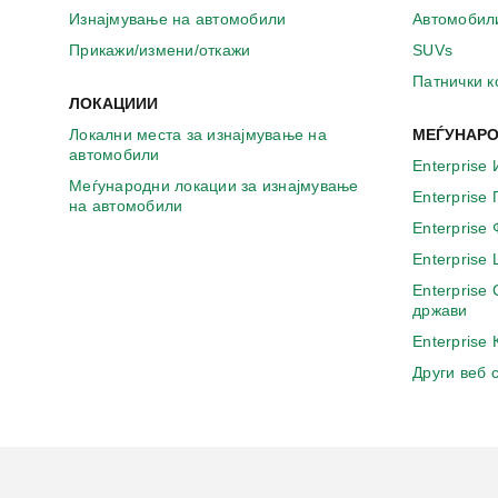
а
Изнајмување на автомобили
Автомобил
в
о
Прикажи/измени/откажи
SUVs
н
Патнички 
о
ЛОКАЦИИИ
в
Локални места за изнајмување на
МЕЃУНАРО
о
автомобили
п
Enterprise 
р
Меѓународни локации за изнајмување
Enterprise
о
на автомобили
з
Enterprise
о
Enterprise
р
Enterprise
ч
држави
е
Enterprise
Други веб 