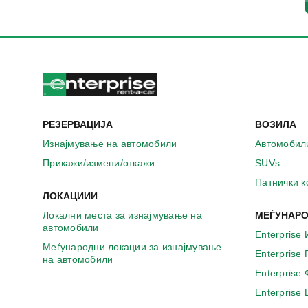
а
в
о
н
о
в
о
п
р
РЕЗЕРВАЦИЈА
ВОЗИЛА
о
з
Изнајмување на автомобили
Автомобил
о
Прикажи/измени/откажи
SUVs
р
ч
Патнички 
е
ЛОКАЦИИИ
Локални места за изнајмување на
МЕЃУНАРО
автомобили
Enterprise 
Меѓународни локации за изнајмување
Enterprise
на автомобили
Enterprise
Enterprise