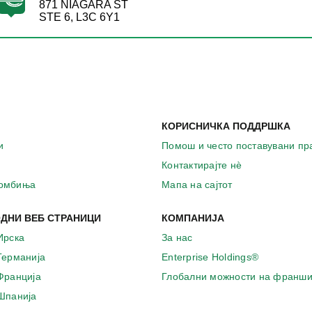
871 NIAGARA ST
STE 6, L3C 6Y1
КОРИСНИЧКА ПОДДРШКА
и
Помош и често поставувани п
Контактирајте нѐ
комбиња
Мапа на сајтот
ДНИ ВЕБ СТРАНИЦИ
КОМПАНИЈА
Ирска
За нас
 Германија
Enterprise Holdings®
 Франција
Глобални можности на франши
 Шпанија