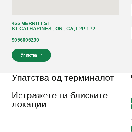
455 MERRITT ST
ST CATHARINES , ON , CA, L2P 1P2
9056806290
Упатства
Л
и
н
к
Упатства од терминалот
о
т
с
Истражете ги блиските
е
локации
о
т
в
о
р