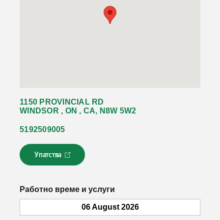
1150 PROVINCIAL RD
WINDSOR , ON , CA, N8W 5W2
5192509005
Упатства
Л
и
н
к
Работно време и услуги
о
т
06 August 2026
с