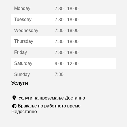
е
Monday
о
7:30 - 18:00
т
Tuesday
7:30 - 18:00
в
о
Wednesday
7:30 - 18:00
р
а
Thursday
7:30 - 18:00
в
о
Friday
7:30 - 18:00
н
о
Saturday
9:00 - 12:00
в
о
Sunday
7:30
п
р
Услуги
о
з
Услуги на преземање Достапно
о
р
Враќање по работното време
ч
Недостапно
е