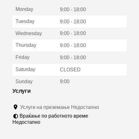
е
Monday
о
9:00 - 18:00
т
Tuesday
9:00 - 18:00
в
о
Wednesday
9:00 - 18:00
р
а
Thursday
9:00 - 18:00
в
о
Friday
9:00 - 18:00
н
о
Saturday
CLOSED
в
о
Sunday
9:00
п
р
Услуги
о
з
Услуги на преземање Недостапно
о
р
Враќање по работното време
ч
Недостапно
е