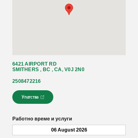
6421 AIRPORT RD
SMITHERS , BC , CA, V0J 2N0
2508472216
Упатства
Л
и
н
к
Работно време и услуги
о
т
06 August 2026
с