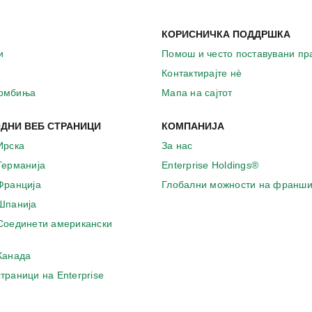
КОРИСНИЧКА ПОДДРШКА
и
Помош и често поставувани п
Контактирајте нѐ
комбиња
Мапа на сајтот
ДНИ ВЕБ СТРАНИЦИ
КОМПАНИЈА
Ирска
За нас
 Германија
Enterprise Holdings®
 Франција
Глобални можности на франши
 Шпанија
 Соединети американски
 Канада
страници на Enterprise