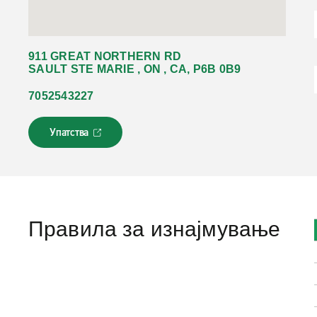
911 GREAT NORTHERN RD
SAULT STE MARIE , ON , CA, P6B 0B9
7052543227
Упатства
Л
и
н
к
о
т
с
Правила за изнајмување
е
о
т
в
о
р