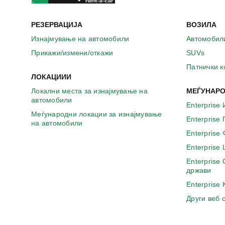
РЕЗЕРВАЦИЈА
ВОЗИЛА
Изнајмување на автомобили
Автомобил
Прикажи/измени/откажи
SUVs
Патнички 
ЛОКАЦИИИ
Локални места за изнајмување на
МЕЃУНАРО
автомобили
Enterprise 
Меѓународни локации за изнајмување
Enterprise
на автомобили
Enterprise
Enterprise
Enterprise
држави
Enterprise
Други веб 