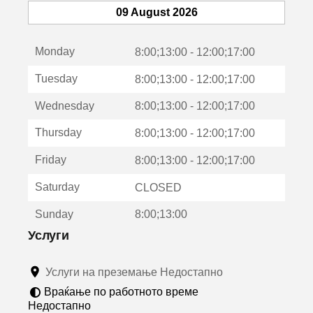
т
09 August 2026
с
е
Monday
о
8:00;13:00 - 12:00;17:00
т
Tuesday
8:00;13:00 - 12:00;17:00
в
о
Wednesday
8:00;13:00 - 12:00;17:00
р
а
Thursday
8:00;13:00 - 12:00;17:00
в
о
Friday
8:00;13:00 - 12:00;17:00
н
о
Saturday
CLOSED
в
о
Sunday
8:00;13:00
п
р
Услуги
о
з
Услуги на преземање Недостапно
о
р
Враќање по работното време
ч
Недостапно