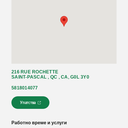
216 RUE ROCHETTE
SAINT-PASCAL , QC , CA, G0L 3Y0
5818014077
Упатства
Л
и
н
к
Работно време и услуги
о