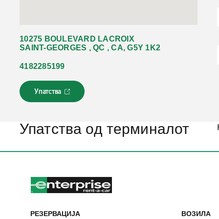
10275 BOULEVARD LACROIX
SAINT-GEORGES , QC , CA, G5Y 1K2
4182285199
Упатства
Л
и
н
к
Упатства од терминалот
о
т
с
е
о
т
в
о
р
РЕЗЕРВАЦИЈА
ВОЗИЛА