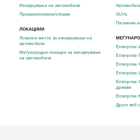
а
Изнајмување на автомобили
Автомобил
в
о
Прикажи/измени/откажи
SUVs
н
Патнички 
о
ЛОКАЦИИИ
в
Локални места за изнајмување на
МЕЃУНАРО
о
автомобили
п
Enterprise 
р
Меѓународни локации за изнајмување
Enterprise
о
на автомобили
з
Enterprise
о
Enterprise
р
Enterprise
ч
држави
е
Enterprise
Други веб 