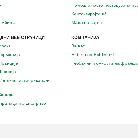
и
Помош и често поставувани п
Контактирајте нѐ
комбиња
Мапа на сајтот
ДНИ ВЕБ СТРАНИЦИ
КОМПАНИЈА
Ирска
За нас
 Германија
Enterprise Holdings®
 Франција
Глобални можности на франши
 Шпанија
 Соединети американски
 Канада
страници на Enterprise