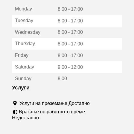
е
Monday
о
8:00 - 17:00
т
Tuesday
8:00 - 17:00
в
о
Wednesday
8:00 - 17:00
р
а
Thursday
8:00 - 17:00
в
о
Friday
8:00 - 17:00
н
о
Saturday
9:00 - 12:00
в
о
Sunday
8:00
п
р
Услуги
о
з
Услуги на преземање Достапно
о
р
Враќање по работното време
ч
Недостапно
е