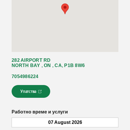
282 AIRPORT RD
NORTH BAY , ON , CA, P1B 8W6
7054986224
Упатства
Л
и
н
к
Работно време и услуги
о
т
07 August 2026
с