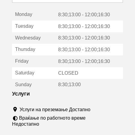
с
е
Monday
о
8:30;13:00 - 12:00;16:30
т
Tuesday
8:30;13:00 - 12:00;16:30
в
о
Wednesday
8:30;13:00 - 12:00;16:30
р
а
Thursday
8:30;13:00 - 12:00;16:30
в
о
Friday
8:30;13:00 - 12:00;16:30
н
о
Saturday
CLOSED
в
о
Sunday
8:30;13:00
п
р
Услуги
о
з
Услуги на преземање Достапно
о
р
Враќање по работното време
ч
Недостапно
е