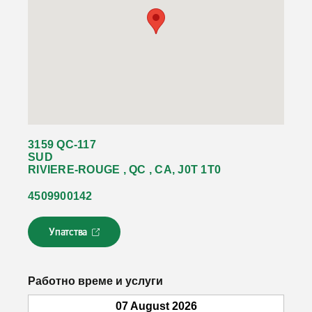
3159 QC-117
SUD
RIVIERE-ROUGE , QC , CA, J0T 1T0
4509900142
Упатства
Л
и
н
к
Работно време и услуги
о
т
07 August 2026