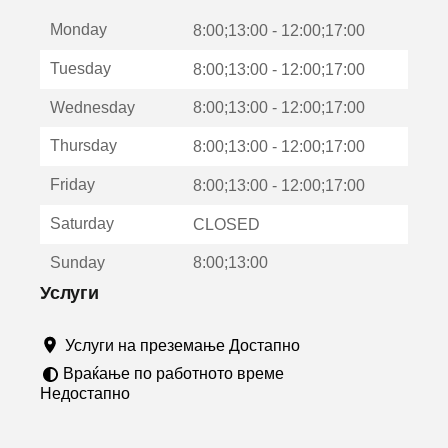
е
Monday
о
8:00;13:00 - 12:00;17:00
т
Tuesday
8:00;13:00 - 12:00;17:00
в
о
Wednesday
8:00;13:00 - 12:00;17:00
р
а
Thursday
8:00;13:00 - 12:00;17:00
в
о
Friday
8:00;13:00 - 12:00;17:00
н
о
Saturday
CLOSED
в
о
Sunday
8:00;13:00
п
р
Услуги
о
з
Услуги на преземање Достапно
о
р
Враќање по работното време
ч
Недостапно
е