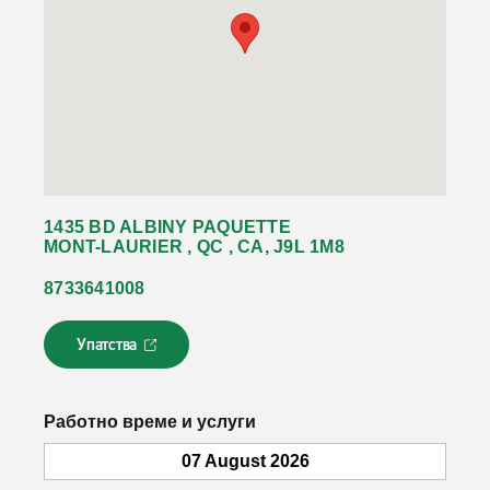
1435 BD ALBINY PAQUETTE
MONT-LAURIER , QC , CA, J9L 1M8
8733641008
Упатства
Л
и
н
к
Работно време и услуги
о
т
07 August 2026
с