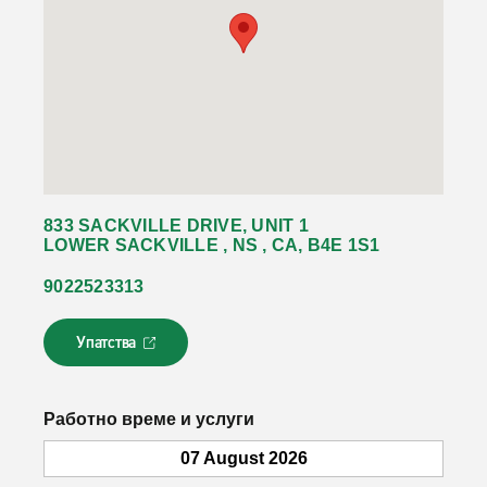
833 SACKVILLE DRIVE, UNIT 1
LOWER SACKVILLE , NS , CA, B4E 1S1
9022523313
Упатства
Л
и
н
к
Работно време и услуги
о
т
07 August 2026
с