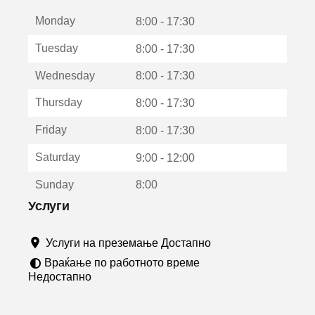
е
Monday
о
8:00 - 17:30
т
Tuesday
8:00 - 17:30
в
о
Wednesday
8:00 - 17:30
р
а
Thursday
8:00 - 17:30
в
о
Friday
8:00 - 17:30
н
о
Saturday
9:00 - 12:00
в
о
Sunday
8:00
п
р
Услуги
о
з
Услуги на преземање Достапно
о
р
Враќање по работното време
ч
Недостапно
е