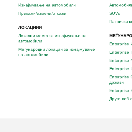
а
Изнајмување на автомобили
Автомобил
в
о
Прикажи/измени/откажи
SUVs
н
Патнички 
о
ЛОКАЦИИИ
в
Локални места за изнајмување на
МЕЃУНАРО
о
автомобили
п
Enterprise 
р
Меѓународни локации за изнајмување
Enterprise
о
на автомобили
з
Enterprise
о
Enterprise
р
Enterprise
ч
држави
е
Enterprise
Други веб 