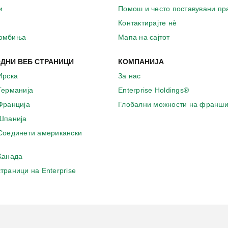
и
Помош и често поставувани п
Контактирајте нѐ
комбиња
Мапа на сајтот
ДНИ ВЕБ СТРАНИЦИ
КОМПАНИЈА
Ирска
За нас
 Германија
Enterprise Holdings®
 Франција
Глобални можности на франши
 Шпанија
 Соединети американски
 Канада
страници на Enterprise