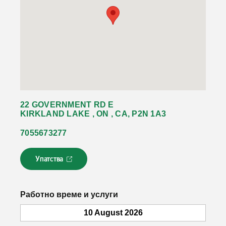
22 GOVERNMENT RD E
KIRKLAND LAKE , ON , CA, P2N 1A3
7055673277
Упатства
Л
и
н
к
Работно време и услуги
о
т
10 August 2026
с