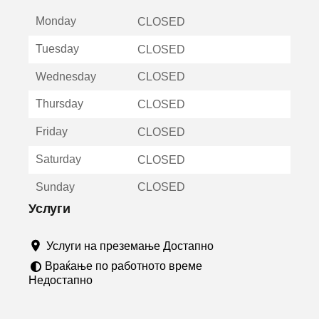
е
Monday
о
CLOSED
т
Tuesday
CLOSED
в
о
Wednesday
CLOSED
р
а
Thursday
CLOSED
в
о
Friday
CLOSED
н
о
Saturday
CLOSED
в
о
Sunday
CLOSED
п
р
Услуги
о
з
Услуги на преземање Достапно
о
р
Враќање по работното време
ч
Недостапно
е