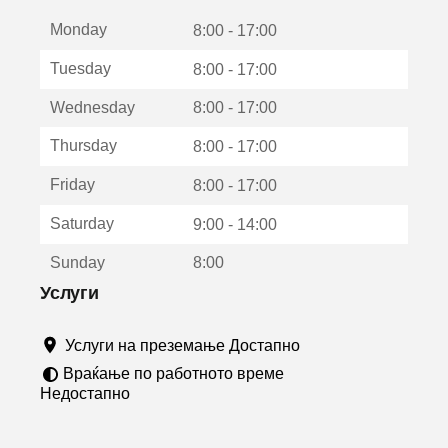
е
Monday
о
8:00 - 17:00
т
Tuesday
8:00 - 17:00
в
о
Wednesday
8:00 - 17:00
р
а
Thursday
8:00 - 17:00
в
о
Friday
8:00 - 17:00
н
о
Saturday
9:00 - 14:00
в
о
Sunday
8:00
п
р
Услуги
о
з
Услуги на преземање Достапно
о
р
Враќање по работното време
ч
Недостапно
е