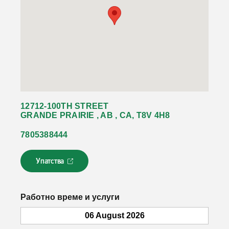
12712-100TH STREET
GRANDE PRAIRIE , AB , CA, T8V 4H8
7805388444
Упатства
Л
и
н
к
Работно време и услуги
о
т
06 August 2026
с