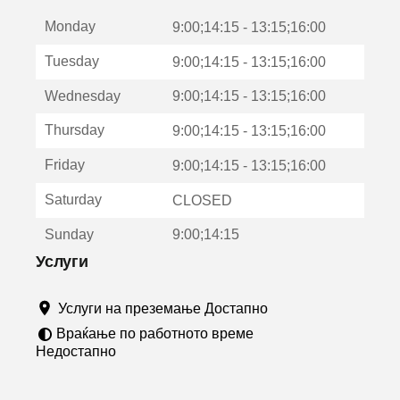
е
Monday
о
9:00;14:15 - 13:15;16:00
т
Tuesday
9:00;14:15 - 13:15;16:00
в
о
Wednesday
9:00;14:15 - 13:15;16:00
р
а
Thursday
9:00;14:15 - 13:15;16:00
в
о
Friday
9:00;14:15 - 13:15;16:00
н
о
Saturday
CLOSED
в
о
Sunday
9:00;14:15
п
р
Услуги
о
з
Услуги на преземање Достапно
о
р
Враќање по работното време
ч
Недостапно
е