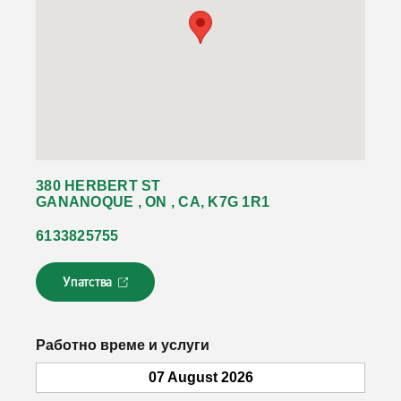
380 HERBERT ST
GANANOQUE , ON , CA, K7G 1R1
6133825755
Упатства
Л
и
н
к
Работно време и услуги
о
т
07 August 2026
с