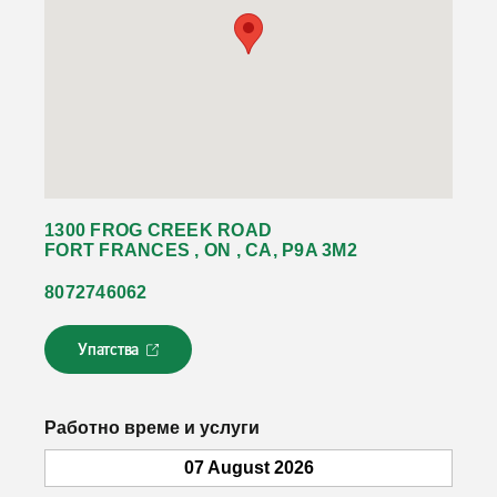
1300 FROG CREEK ROAD
FORT FRANCES , ON , CA, P9A 3M2
8072746062
Упатства
Л
и
н
к
Работно време и услуги
о
т
07 August 2026
с