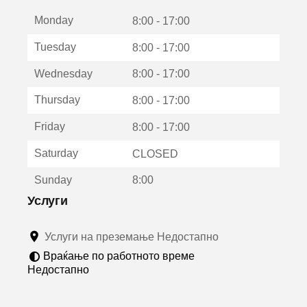
е
Monday
о
8:00 - 17:00
т
Tuesday
8:00 - 17:00
в
о
Wednesday
8:00 - 17:00
р
а
Thursday
8:00 - 17:00
в
о
Friday
8:00 - 17:00
н
о
Saturday
CLOSED
в
о
Sunday
8:00
п
р
Услуги
о
з
Услуги на преземање Недостапно
о
р
Враќање по работното време
ч
Недостапно
е