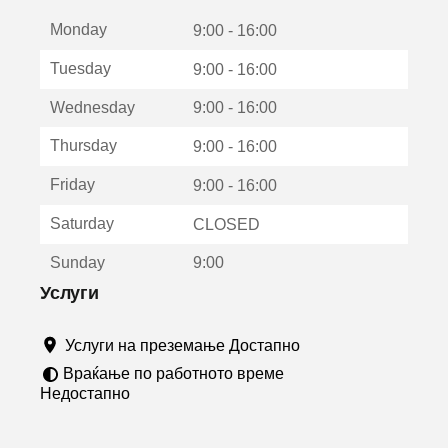
е
Monday
о
9:00 - 16:00
т
Tuesday
9:00 - 16:00
в
о
Wednesday
9:00 - 16:00
р
а
Thursday
9:00 - 16:00
в
о
Friday
9:00 - 16:00
н
о
Saturday
CLOSED
в
о
Sunday
9:00
п
р
Услуги
о
з
Услуги на преземање Достапно
о
р
Враќање по работното време
ч
Недостапно
е