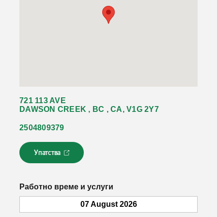
721 113 AVE
DAWSON CREEK , BC , CA, V1G 2Y7
2504809379
Упатства
Л
и
н
к
Работно време и услуги
о
т
07 August 2026
с