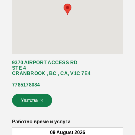
9370 AIRPORT ACCESS RD
STE 4
CRANBROOK , BC , CA, V1C 7E4
7785178084
Упатства
Л
и
н
к
Работно време и услуги
о
т
09 August 2026