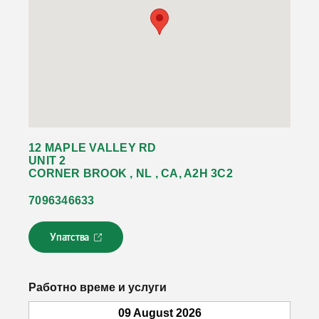
12 MAPLE VALLEY RD
UNIT 2
CORNER BROOK , NL , CA, A2H 3C2
7096346633
Упатства
Л
и
н
к
Работно време и услуги
о
т
09 August 2026