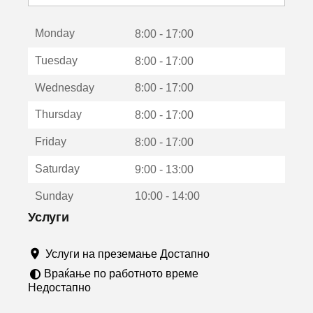
с
е
Monday
о
8:00 - 17:00
т
Tuesday
8:00 - 17:00
в
о
Wednesday
8:00 - 17:00
р
а
Thursday
8:00 - 17:00
в
о
Friday
8:00 - 17:00
н
о
Saturday
9:00 - 13:00
в
о
Sunday
10:00 - 14:00
п
р
Услуги
о
з
Услуги на преземање Достапно
о
р
Враќање по работното време
ч
Недостапно
е