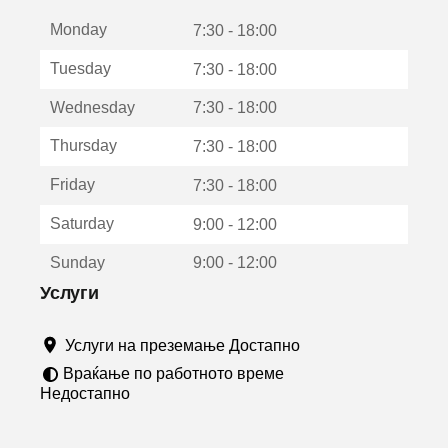
е
Monday
о
7:30 - 18:00
т
Tuesday
7:30 - 18:00
в
о
Wednesday
7:30 - 18:00
р
а
Thursday
7:30 - 18:00
в
о
Friday
7:30 - 18:00
н
о
Saturday
9:00 - 12:00
в
о
Sunday
9:00 - 12:00
п
р
Услуги
о
з
Услуги на преземање Достапно
о
р
Враќање по работното време
ч
Недостапно
е