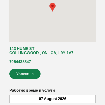
143 HUME ST
COLLINGWOOD , ON , CA, L9Y 1V7
7054438847
Упатства
Л
и
н
к
Работно време и услуги
о
т
07 August 2026
с