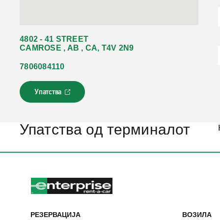
4802 - 41 STREET
CAMROSE , AB , CA, T4V 2N9
7806084110
Упатства
Л
и
н
к
Упатства од терминалот
о
т
с
е
о
т
в
о
р
РЕЗЕРВАЦИЈА
ВОЗИЛА