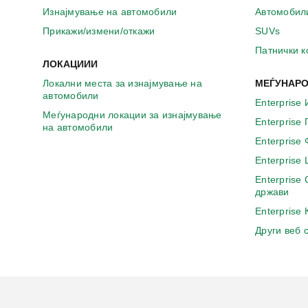
а
Изнајмување на автомобили
Автомобил
в
о
Прикажи/измени/откажи
SUVs
н
Патнички 
о
ЛОКАЦИИИ
в
Локални места за изнајмување на
МЕЃУНАРО
о
автомобили
п
Enterprise 
р
Меѓународни локации за изнајмување
Enterprise
о
на автомобили
з
Enterprise
о
Enterprise
р
Enterprise
ч
држави
е
Enterprise
Други веб 