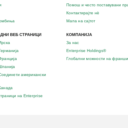
и
Помош и често поставувани п
Контактирајте нѐ
комбиња
Мапа на сајтот
ДНИ ВЕБ СТРАНИЦИ
КОМПАНИЈА
Ирска
За нас
 Германија
Enterprise Holdings®
 Франција
Глобални можности на франши
 Шпанија
 Соединети американски
 Канада
страници на Enterprise