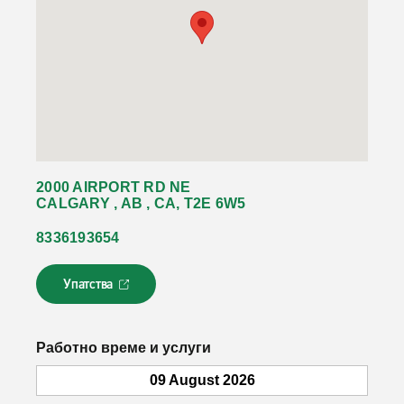
2000 AIRPORT RD NE
CALGARY , AB , CA, T2E 6W5
8336193654
Упатства
Л
и
н
к
Работно време и услуги
о
т
09 August 2026
с