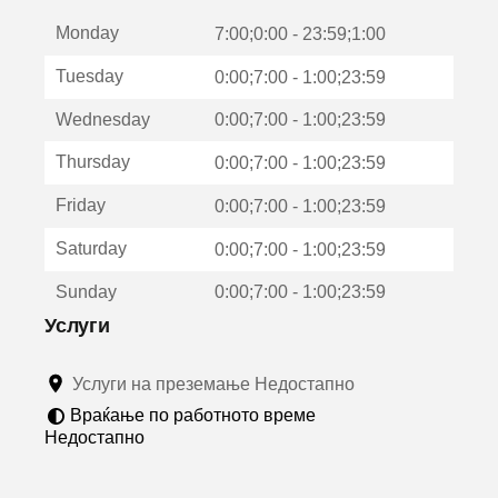
е
Monday
о
7:00;0:00 - 23:59;1:00
т
Tuesday
0:00;7:00 - 1:00;23:59
в
о
Wednesday
0:00;7:00 - 1:00;23:59
р
а
Thursday
0:00;7:00 - 1:00;23:59
в
о
Friday
0:00;7:00 - 1:00;23:59
н
о
Saturday
0:00;7:00 - 1:00;23:59
в
о
Sunday
0:00;7:00 - 1:00;23:59
п
р
Услуги
о
з
Услуги на преземање Недостапно
о
р
Враќање по работното време
ч
Недостапно
е