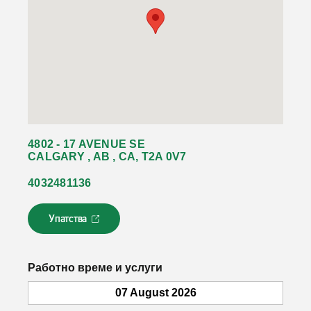
4802 - 17 AVENUE SE
CALGARY , AB , CA, T2A 0V7
4032481136
Упатства
Л
и
н
к
Работно време и услуги
о
т
07 August 2026
с