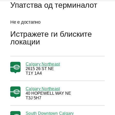
Упатства од терминалот
Не е достапно
Истражете ги блиските
локации
Calgary Northeast
2615 26 ST NE
T1Y 1A4
Calgary Northeast
40 HOPEWELL WAY NE
T3J 5H7
South Downtown Calgary