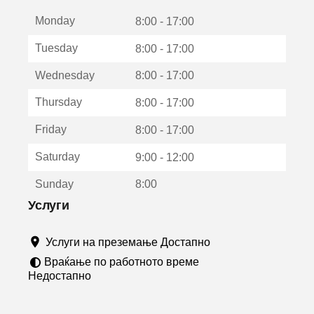
е
Monday
о
8:00 - 17:00
т
Tuesday
8:00 - 17:00
в
о
Wednesday
8:00 - 17:00
р
а
Thursday
8:00 - 17:00
в
о
Friday
8:00 - 17:00
н
о
Saturday
9:00 - 12:00
в
о
Sunday
8:00
п
р
Услуги
о
з
Услуги на преземање Достапно
о
р
Враќање по работното време
ч
Недостапно
е