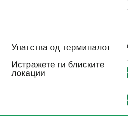
Упатства од терминалот
Истражете ги блиските
локации