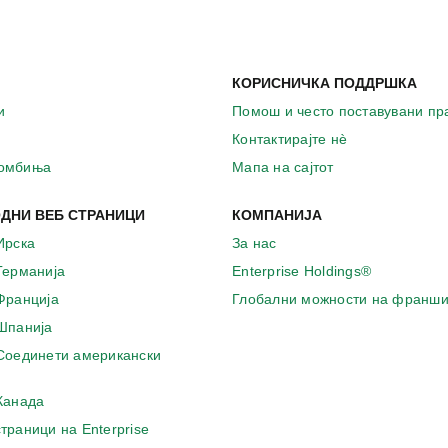
КОРИСНИЧКА ПОДДРШКА
и
Помош и често поставувани п
Контактирајте нѐ
комбиња
Мапа на сајтот
ДНИ ВЕБ СТРАНИЦИ
КОМПАНИЈА
Ирска
За нас
 Германија
Enterprise Holdings®
 Франција
Глобални можности на франши
 Шпанија
 Соединети американски
 Канада
страници на Enterprise