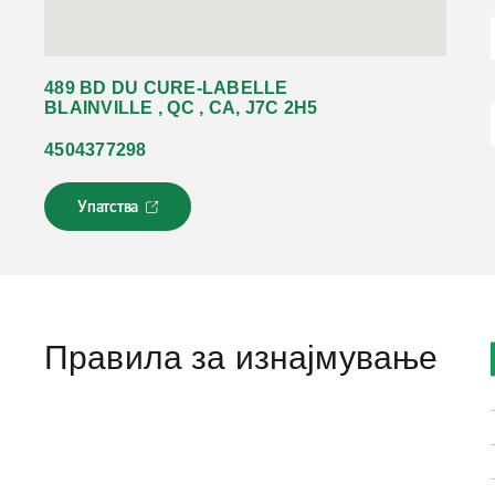
489 BD DU CURE-LABELLE
BLAINVILLE , QC , CA, J7C 2H5
4504377298
Упатства
Л
и
н
к
о
т
с
Правила за изнајмување
е
о
т
в
о
р