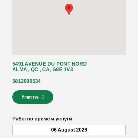
5491 AVENUE DU PONT NORD
ALMA , QC , CA, G8E 1V3
5812000534
Упатства
Л
и
н
к
Работно време и услуги
о
т
06 August 2026
с