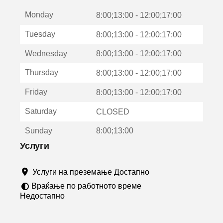
е
Monday
о
8:00;13:00 - 12:00;17:00
т
Tuesday
8:00;13:00 - 12:00;17:00
в
о
Wednesday
8:00;13:00 - 12:00;17:00
р
а
Thursday
8:00;13:00 - 12:00;17:00
в
о
Friday
8:00;13:00 - 12:00;17:00
н
о
Saturday
CLOSED
в
о
Sunday
8:00;13:00
п
р
Услуги
о
з
Услуги на преземање Достапно
о
р
Враќање по работното време
ч
Недостапно
е