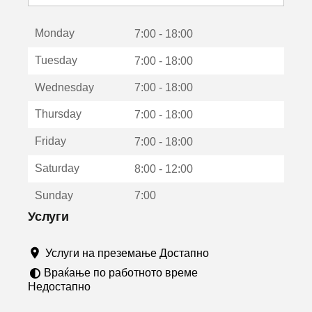
с
е
Monday
о
7:00 - 18:00
т
Tuesday
7:00 - 18:00
в
о
Wednesday
7:00 - 18:00
р
а
Thursday
7:00 - 18:00
в
о
Friday
7:00 - 18:00
н
о
Saturday
8:00 - 12:00
в
о
Sunday
7:00
п
р
Услуги
о
з
Услуги на преземање Достапно
о
р
Враќање по работното време
ч
Недостапно
е