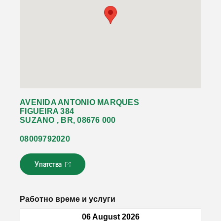
AVENIDA ANTONIO MARQUES
FIGUEIRA 384
SUZANO , BR, 08676 000
08009792020
Упатства
Л
и
н
к
Работно време и услуги
о
т
06 August 2026