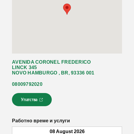
AVENIDA CORONEL FREDERICO
LINCK 345
NOVO HAMBURGO , BR, 93336 001
08009792020
Упатства
Л
и
н
к
Работно време и услуги
о
т
08 August 2026