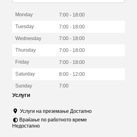
с
е
Monday
о
7:00 - 18:00
т
Tuesday
7:00 - 18:00
в
о
Wednesday
7:00 - 18:00
р
а
Thursday
7:00 - 18:00
в
о
Friday
7:00 - 18:00
н
о
Saturday
8:00 - 12:00
в
о
Sunday
7:00
п
р
Услуги
о
з
Услуги на преземање Достапно
о
р
Враќање по работното време
ч
Недостапно
е