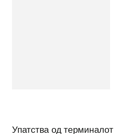
Упатства од терминалот