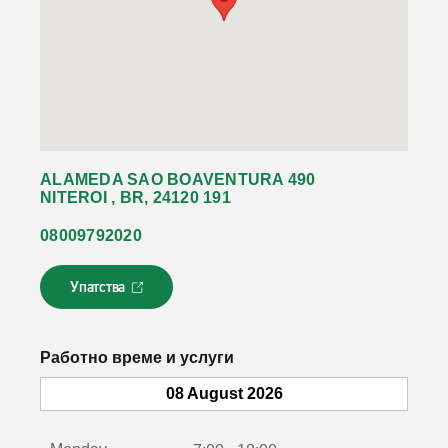
ALAMEDA SAO BOAVENTURA 490
NITEROI , BR, 24120 191
08009792020
Упатства
Л
и
н
к
Работно време и услуги
о
т
08 August 2026
с
е