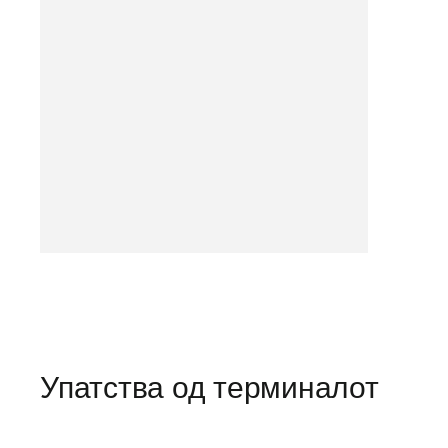
Упатства од терминалот