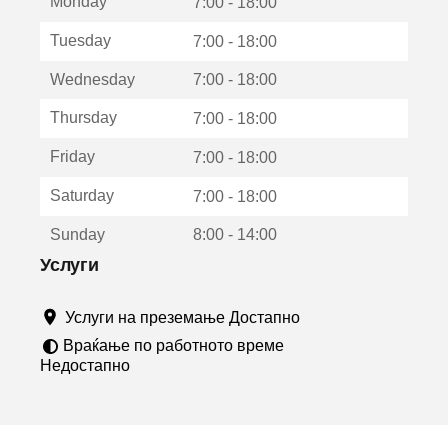
Monday
о
7:00 - 18:00
т
Tuesday
7:00 - 18:00
в
о
Wednesday
7:00 - 18:00
р
а
Thursday
7:00 - 18:00
в
о
Friday
7:00 - 18:00
н
о
Saturday
7:00 - 18:00
в
о
Sunday
8:00 - 14:00
п
р
Услуги
о
з
Услуги на преземање Достапно
о
р
Враќање по работното време
ч
Недостапно
е