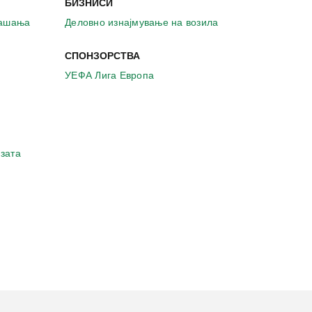
БИЗНИСИ
рашања
Деловно изнајмување на возила
СПОНЗОРСТВА
УЕФА Лига Европа
зата