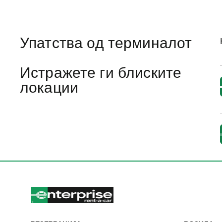
Упатства од терминалот
Истражете ги блиските
локации