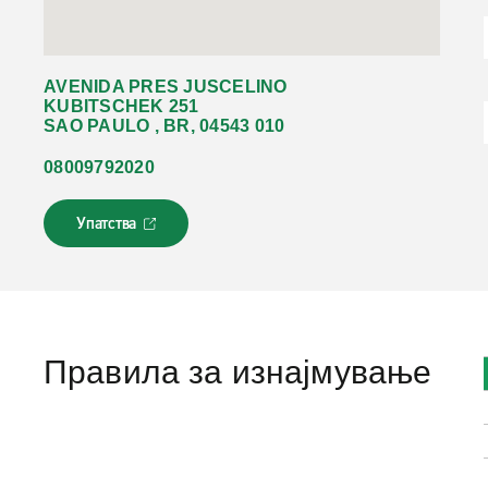
AVENIDA PRES JUSCELINO
KUBITSCHEK 251
SAO PAULO , BR, 04543 010
08009792020
Упатства
Л
и
н
к
о
т
с
Правила за изнајмување
е
о
т
в
о