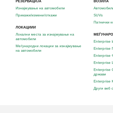
РЕЗЕРВАЦИЈА
ВОЗИЛА
Изнајмување на автомобили
Автомобил
Прикажи/измени/откажи
SUVs
Патнички 
ЛОКАЦИИИ
Локални места за изнајмување на
МЕЃУНАРО
автомобили
Enterprise 
Меѓународни локации за изнајмување
Enterprise
на автомобили
Enterprise
Enterprise
Enterprise
држави
Enterprise
Други веб 