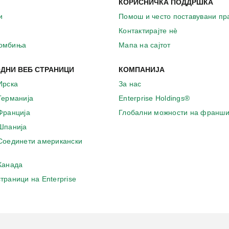
КОРИСНИЧКА ПОДДРШКА
и
Помош и често поставувани п
Контактирајте нѐ
комбиња
Мапа на сајтот
ДНИ ВЕБ СТРАНИЦИ
КОМПАНИЈА
Ирска
За нас
 Германија
Enterprise Holdings®
 Франција
Глобални можности на франши
 Шпанија
 Соединети американски
 Канада
страници на Enterprise