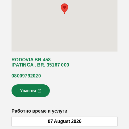
RODOVIA BR 458
IPATINGA , BR, 35167 000
08009792020
Упатства
Л
и
н
к
Работно време и услуги
о
т
07 August 2026
с