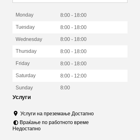
с
е
Monday
о
8:00 - 18:00
т
Tuesday
8:00 - 18:00
в
о
Wednesday
8:00 - 18:00
р
а
Thursday
8:00 - 18:00
в
о
Friday
8:00 - 18:00
н
о
Saturday
8:00 - 12:00
в
о
Sunday
8:00
п
р
Услуги
о
з
Услуги на преземање Достапно
о
р
Враќање по работното време
ч
Недостапно
е