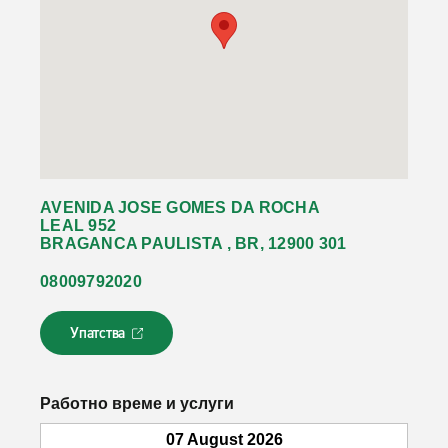
AVENIDA JOSE GOMES DA ROCHA
LEAL 952
BRAGANCA PAULISTA , BR, 12900 301
08009792020
Упатства
Л
и
н
к
Работно време и услуги
о
т
07 August 2026